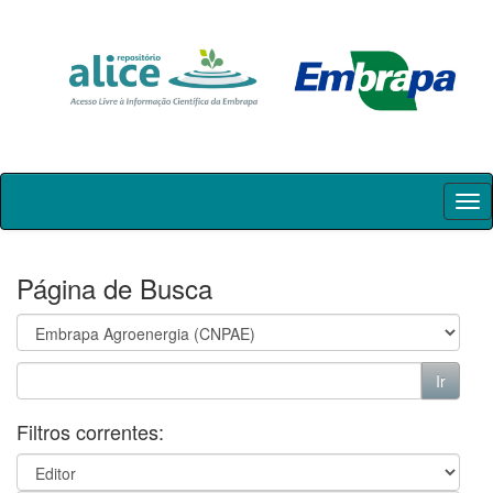
Skip
navigation
Página de Busca
Filtros correntes: