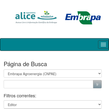
Skip
navigation
Página de Busca
Filtros correntes: