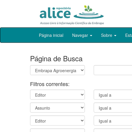
Skip
Página inicial
Navegar
Sobre
Est
navigation
Página de Busca
Filtros correntes: