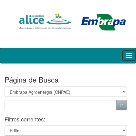
Skip
navigation
Página de Busca
Filtros correntes: