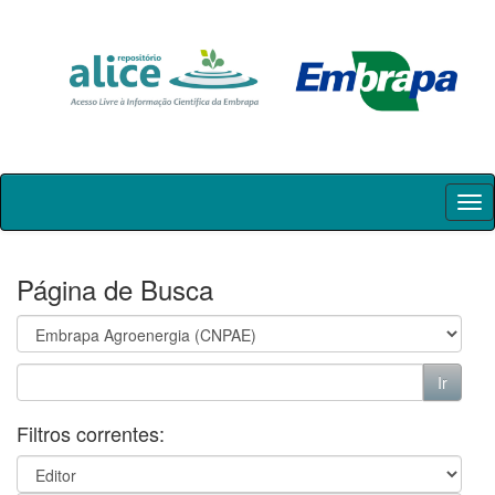
Skip
navigation
Página de Busca
Filtros correntes: