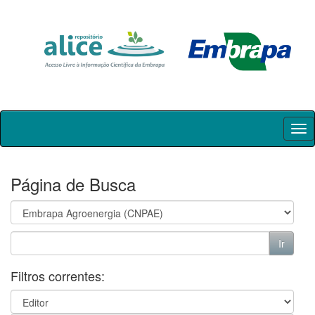
Skip
navigation
Página de Busca
Filtros correntes: