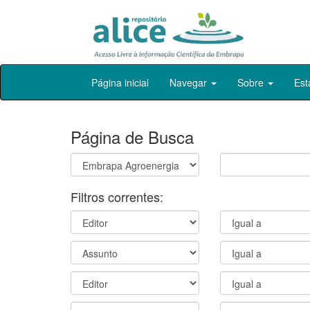
Skip
Página inicial
Navegar
Sobre
Est
navigation
Página de Busca
Filtros correntes: