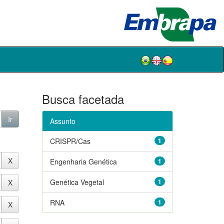
Busca facetada
Assunto
CRISPR/Cas
1
Engenharia Genética
1
Genética Vegetal
1
RNA
1