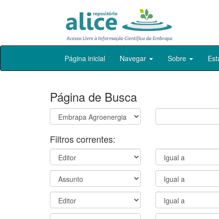
Skip
Página inicial
Navegar
Sobre
Est
navigation
Página de Busca
Filtros correntes: