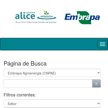
Skip
navigation
Página de Busca
Filtros correntes: