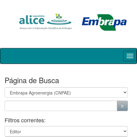
Skip
navigation
Página de Busca
Filtros correntes: