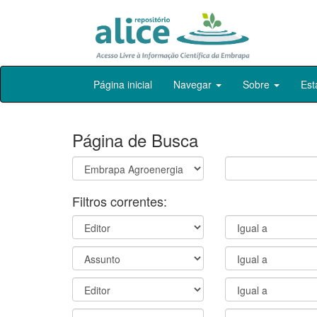
Skip
Página inicial
Navegar
Sobre
Est
navigation
Página de Busca
Filtros correntes: