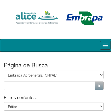
Skip
navigation
Página de Busca
Filtros correntes: