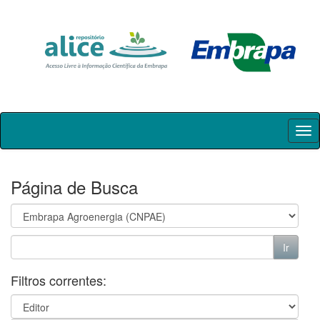
Skip
navigation
Página de Busca
Filtros correntes: