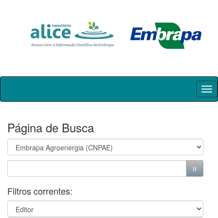
Skip
navigation
Página de Busca
Filtros correntes: