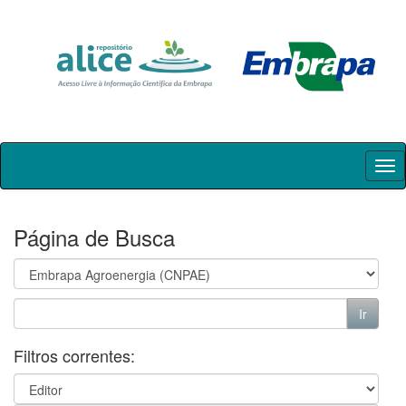
Skip
navigation
Página de Busca
Filtros correntes: