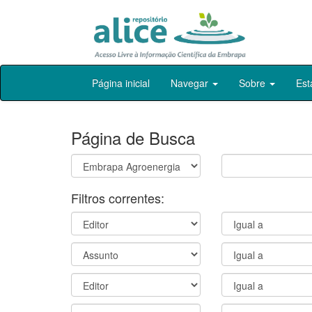
Skip
Página inicial
Navegar
Sobre
Est
navigation
Página de Busca
Filtros correntes: