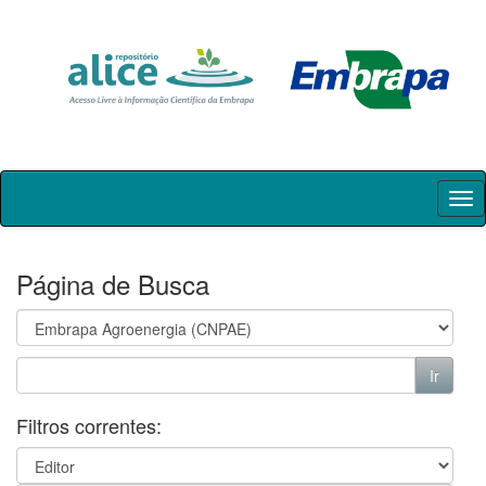
Skip
navigation
Página de Busca
Filtros correntes: