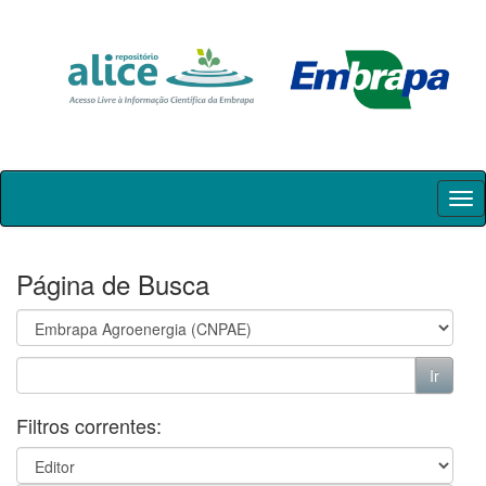
Skip
navigation
Página de Busca
Filtros correntes: