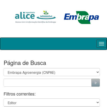
Skip
navigation
Página de Busca
Filtros correntes: