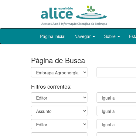
Skip
Página inicial
Navegar
Sobre
Est
navigation
Página de Busca
Filtros correntes: