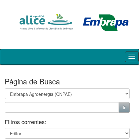
Skip
navigation
Página de Busca
Filtros correntes: