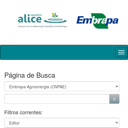
Skip
navigation
Página de Busca
Filtros correntes: