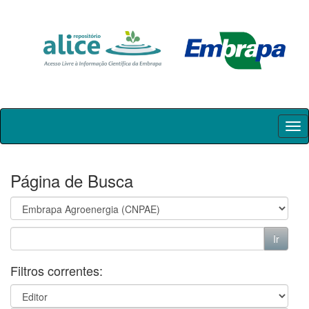
Skip
navigation
Página de Busca
Filtros correntes: