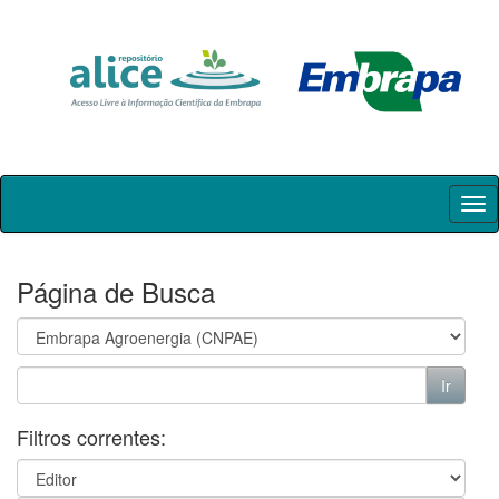
Skip
navigation
Página de Busca
Filtros correntes: