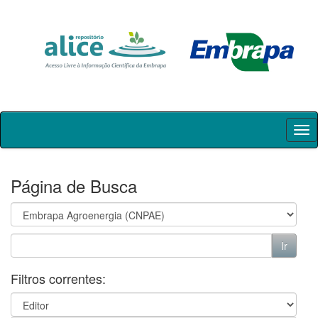
Skip
navigation
Página de Busca
Filtros correntes: