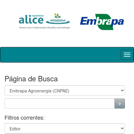
Skip
navigation
Página de Busca
Filtros correntes: