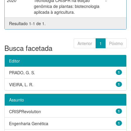
2020
Tecnologia CRISPR na edição
-
genômica de plantas: biotecnologia
aplicada à agricultura.
Resultado 1-1 de 1.
Anterior
1
Póximo
Busca facetada
Editor
PRADO, G. S.
1
VIEIRA, L. R.
1
Assunto
CRISPRevolution
1
Engenharia Genética
1