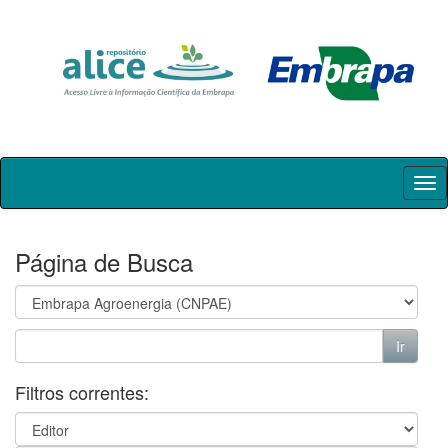
Skip
navigation
Página de Busca
Filtros correntes: