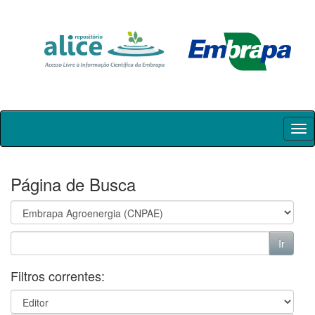
Skip
navigation
Página de Busca
Filtros correntes: