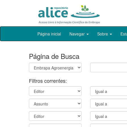
Skip
Página inicial
Navegar
Sobre
Est
navigation
Página de Busca
Filtros correntes: