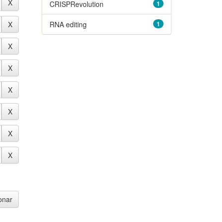
CRISPRevolution
1
RNA editing
1