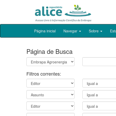
Skip
Página inicial
Navegar
Sobre
Est
navigation
Página de Busca
Filtros correntes: