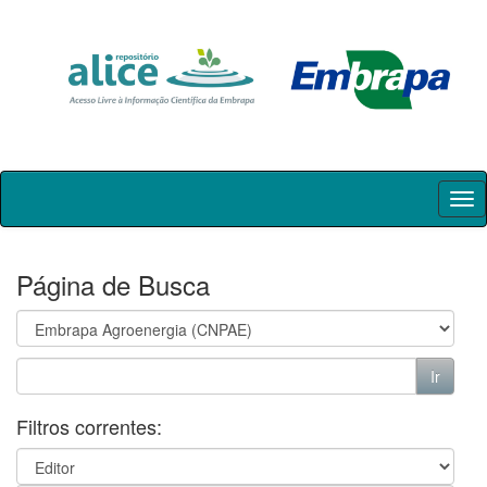
Skip
navigation
Página de Busca
Filtros correntes: