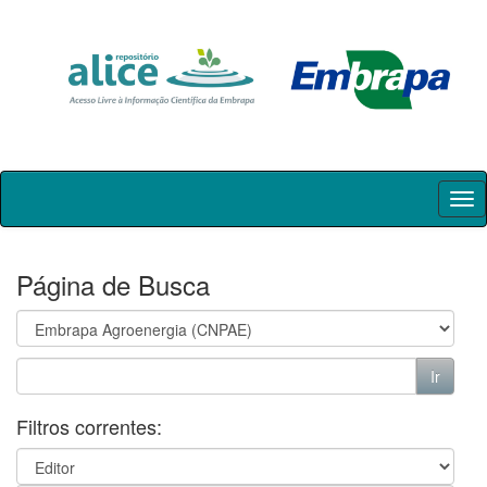
Skip
navigation
Página de Busca
Filtros correntes: