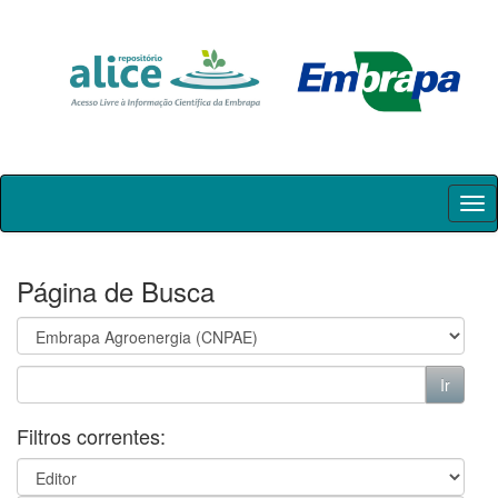
Skip
navigation
Página de Busca
Filtros correntes: