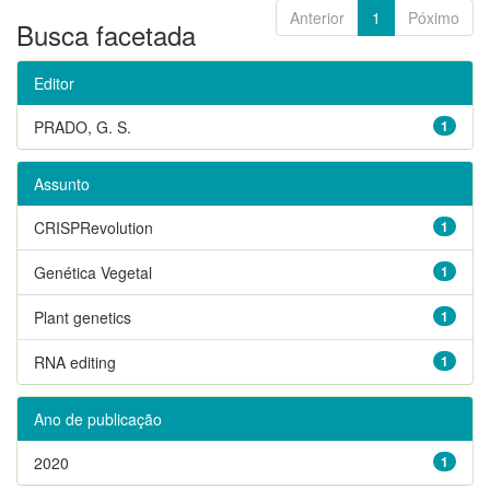
Anterior
1
Póximo
Busca facetada
Editor
PRADO, G. S.
1
Assunto
CRISPRevolution
1
Genética Vegetal
1
Plant genetics
1
RNA editing
1
Ano de publicação
2020
1