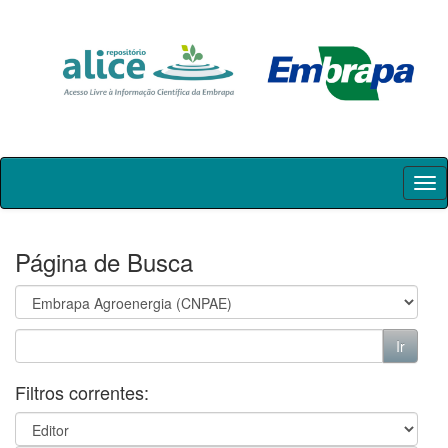
Skip
navigation
Página de Busca
Filtros correntes: