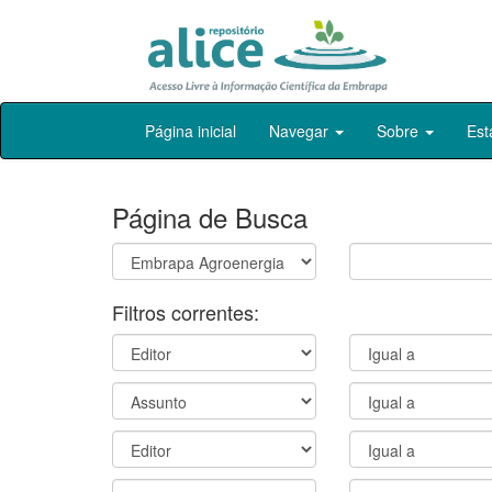
Skip
Página inicial
Navegar
Sobre
Est
navigation
Página de Busca
Filtros correntes: