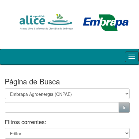
Skip
navigation
Página de Busca
Filtros correntes: