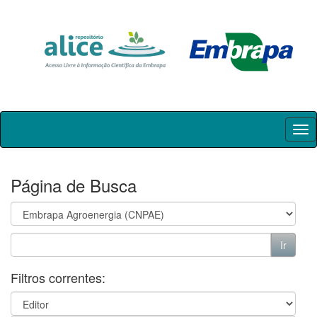
Skip
navigation
Página de Busca
Filtros correntes: