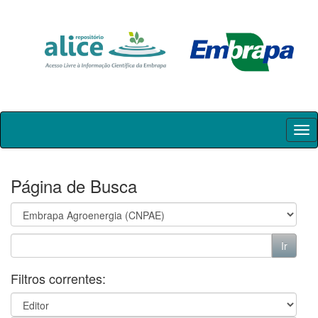
Skip
navigation
Página de Busca
Filtros correntes: