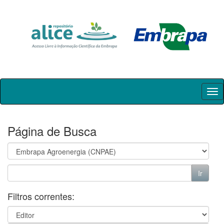
Skip
navigation
Página de Busca
Filtros correntes: