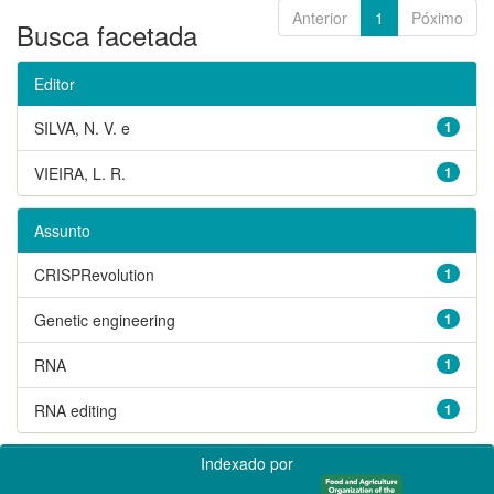
Anterior
1
Póximo
Busca facetada
Editor
SILVA, N. V. e
1
VIEIRA, L. R.
1
Assunto
CRISPRevolution
1
Genetic engineering
1
RNA
1
RNA editing
1
Indexado por