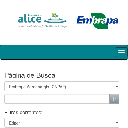
Skip
navigation
Página de Busca
Filtros correntes: