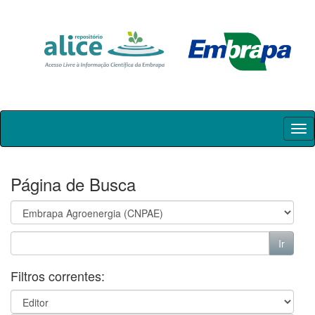
Skip
navigation
Página de Busca
Filtros correntes: