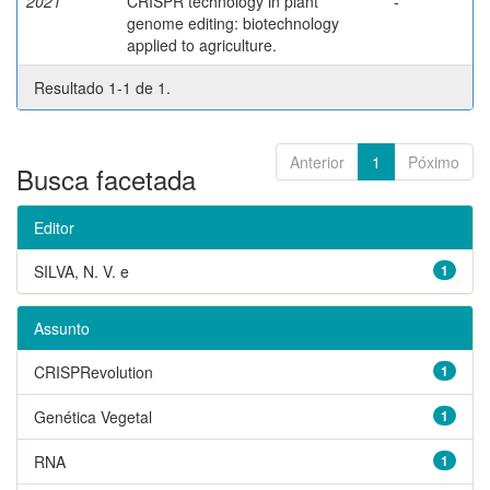
2021
CRISPR technology in plant
-
genome editing: biotechnology
applied to agriculture.
Resultado 1-1 de 1.
Anterior
1
Póximo
Busca facetada
Editor
SILVA, N. V. e
1
Assunto
CRISPRevolution
1
Genética Vegetal
1
RNA
1