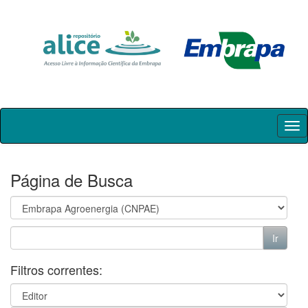
Skip
navigation
Página de Busca
Filtros correntes: