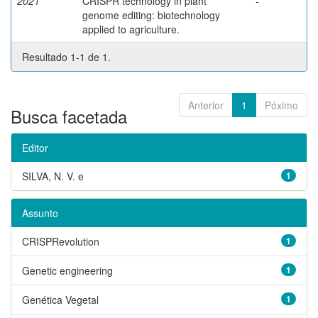
2021
CRISPR technology in plant
-
genome editing: biotechnology
applied to agriculture.
Resultado 1-1 de 1.
Anterior
1
Póximo
Busca facetada
Editor
SILVA, N. V. e
1
Assunto
CRISPRevolution
1
Genetic engineering
1
Genética Vegetal
1