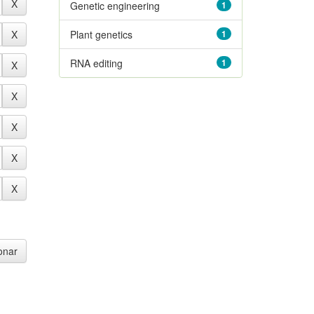
Genetic engineering
1
Plant genetics
1
RNA editing
1