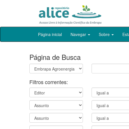
Skip
Página inicial
Navegar
Sobre
Est
navigation
Página de Busca
Filtros correntes: