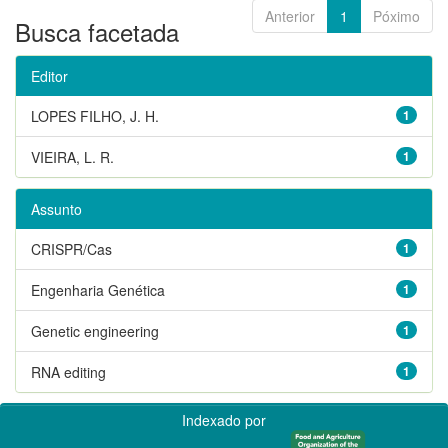
Anterior
1
Póximo
Busca facetada
Editor
LOPES FILHO, J. H.
1
VIEIRA, L. R.
1
Assunto
CRISPR/Cas
1
Engenharia Genética
1
Genetic engineering
1
RNA editing
1
Indexado por