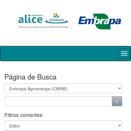
Skip
navigation
Página de Busca
Filtros correntes: