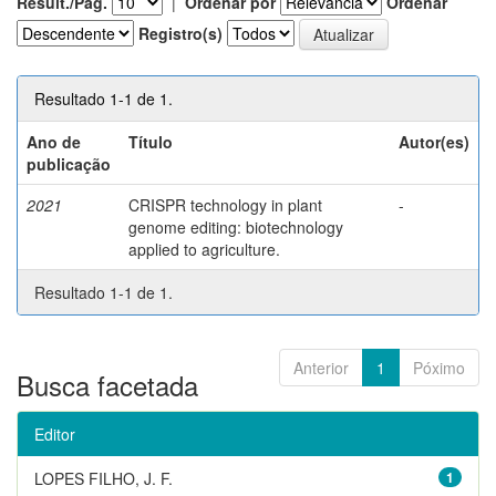
Result./Pág.
|
Ordenar por
Ordenar
Registro(s)
Resultado 1-1 de 1.
Ano de
Título
Autor(es)
publicação
2021
CRISPR technology in plant
-
genome editing: biotechnology
applied to agriculture.
Resultado 1-1 de 1.
Anterior
1
Póximo
Busca facetada
Editor
LOPES FILHO, J. F.
1