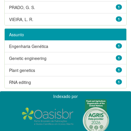
PRADO, G. S.
1
VIEIRA, L. R.
1
Assunto
Engenharia Genética
1
Genetic engineering
1
Plant genetics
1
RNA editing
1
Indexado por