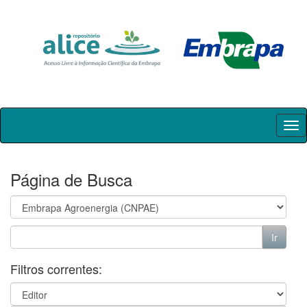
Skip
navigation
Página de Busca
Filtros correntes: