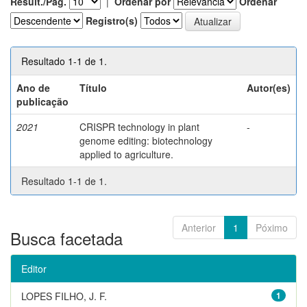
Result./Pág.
|
Ordenar por
Ordenar
Registro(s)
Resultado 1-1 de 1.
Ano de
Título
Autor(es)
publicação
2021
CRISPR technology in plant
-
genome editing: biotechnology
applied to agriculture.
Resultado 1-1 de 1.
Anterior
1
Póximo
Busca facetada
Editor
LOPES FILHO, J. F.
1