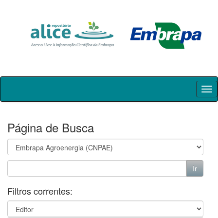
Skip
navigation
Página de Busca
Filtros correntes: