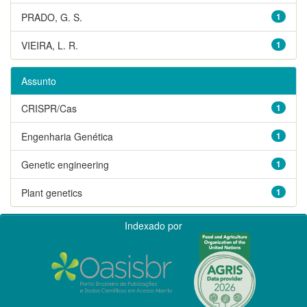
PRADO, G. S.
1
VIEIRA, L. R.
1
Assunto
CRISPR/Cas
1
Engenharia Genética
1
Genetic engineering
1
Plant genetics
1
Indexado por