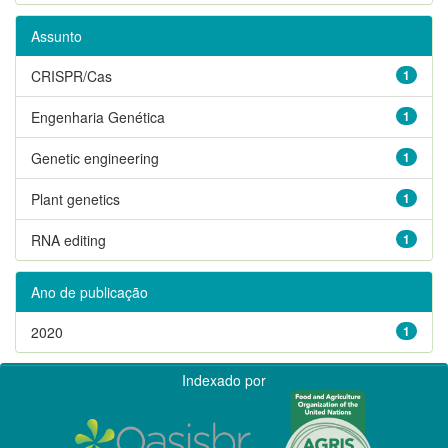
Assunto
CRISPR/Cas
1
Engenharia Genética
1
Genetic engineering
1
Plant genetics
1
RNA editing
1
Ano de publicação
2020
1
Indexado por