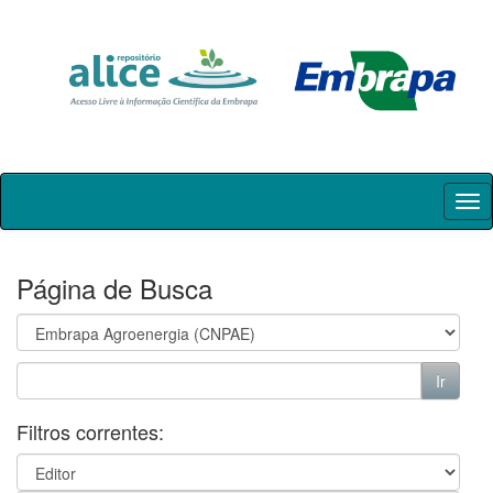
Skip
navigation
Página de Busca
Filtros correntes: