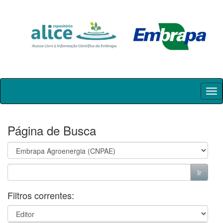
Skip
navigation
Página de Busca
Filtros correntes: