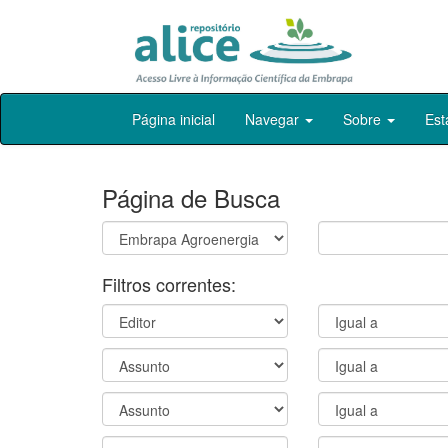
Skip
Página inicial
Navegar
Sobre
Est
navigation
Página de Busca
Filtros correntes: