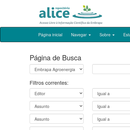
Skip
Página inicial
Navegar
Sobre
Est
navigation
Página de Busca
Filtros correntes: